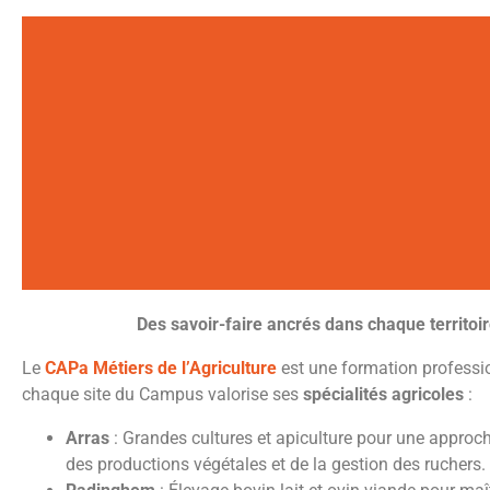
Des savoir-faire ancrés dans chaque territoi
CAPA MA
Le
CAPa Métiers de l’Agriculture
est une formation professi
chaque site du Campus valorise ses
spécialités agricoles
:
Métiers de l’Agriculture
Arras
: Grandes cultures et apiculture pour une approch
des productions végétales et de la gestion des ruchers.