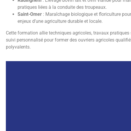
Radinghem
: Élevage bovin lait et ovin viande pour maît
Cliquer ici
pratiques liées à la conduite des troupeaux.
Saint-Omer
: Maraîchage biologique et floriculture pou
enjeux d’une agriculture durable et locale.
Cette formation allie techniques agricoles, travaux pratiques s
suivi personnalisé pour former des ouvriers agricoles qualifié
polyvalents.