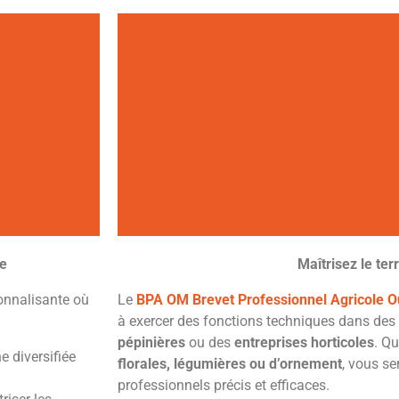
re
Maîtrisez le ter
BPA OM
onnalisante où
Le
BPA OM Brevet Professionnel Agricole O
à exercer des fonctions techniques dans des
pépinières
ou des
entreprises horticoles
. Q
Ouvrier Maraîcher
e diversifiée
florales, légumières ou d’ornement
, vous se
professionnels précis et efficaces.