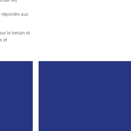
riser les
Cliquer ici
r répondre aux
ur le terrain et
s et