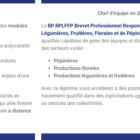
Chef d’équipe en d
BP RPL
 des
modules
Le
BP RPLFFP Brevet Professionnel Respon
Légumières, Fruitières, Florales et de Pépin
qualifiés capables de gérer des équipes et d
Responsable de Productions Lég
he polyvalente
des secteurs variés :
Florales et de Pép
conduite
Pépinières
Productions florales
Cliquer ici
 enjeux d’une
Productions légumières et fruitières
Avec ce diplôme, vous accéderez à des postes
lariés en
hautement qualifié dans des exploitations agr
ui allie théorie
ou services des collectivités.
osée
à distance