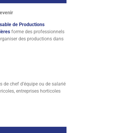
evenir
FFP
sable de Productions
ières
forme des professionnels
’organiser des productions dans
umières, Fruitières,
inières
 de chef d’équipe ou de salarié
icoles, entreprises horticoles