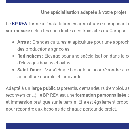
Une spécialisation adaptée à votre projet
BP REA
Le
BP REA
forme à l’installation en agriculture en proposant
sur-mesure
selon les spécificités des trois sites du Campus :
Responsable d’Entreprise Agricole
Arras
: Grandes cultures et apiculture pour une approc
des productions agricoles.
Radinghem
: Élevage pour une spécialisation dans la 
Cliquer ici
d’élevages bovins et ovins.
Saint-Omer
: Maraîchage biologique pour répondre aux
agriculture durable et innovante.
Adapté à un
large public
(apprentis, demandeurs d’emploi, sa
reconversion…), le BP REA est une
formation personnalisée
q
et immersion pratique sur le terrain. Elle est également prop
pour répondre aux besoins de chaque porteur de projet.