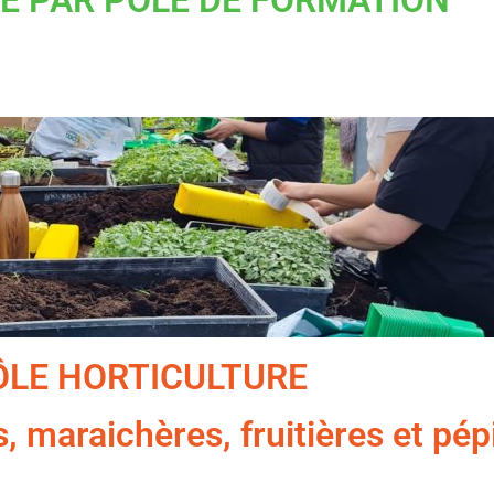
E PAR PÔLE DE FORMATION
ÔLE HORTICULTURE
, maraichères, fruitières et pép