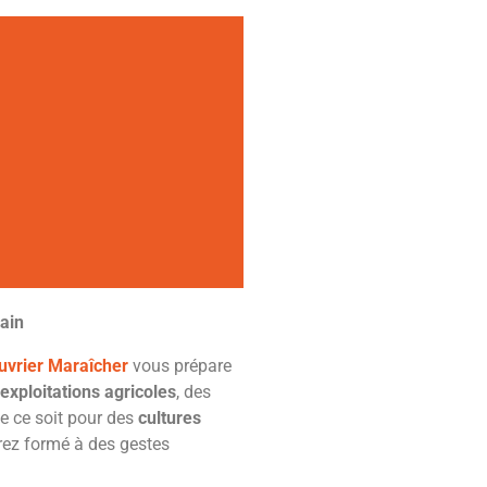
rain
uvrier Maraîcher
vous prépare
exploitations agricoles
, des
ue ce soit pour des
cultures
rez formé à des gestes